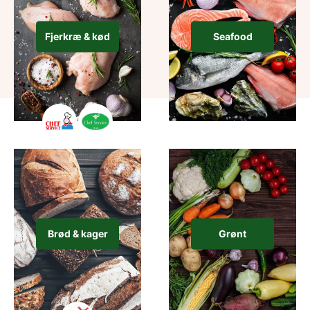
Fjerkræ & kød
Seafood
Brød & kager
Grønt