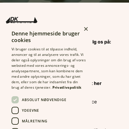
×
Denne hjemmeside bruger
cookies
DK Trading ApS
Find og følg os på:
CVR: 26122635
Vi bruger cookies til at tilpasse indhold,
annoncer og til at analysere vores trafik. Vi
Rolfsgade 123
deler også oplysninger om din brug af vores
6700 Esbjerg
websted med vores annoncerings- og
Tlf.:
7513 6633
analysepartnere, som kan kombinere dem
Fax: 7513 3189
Find din
med andre oplysninger, som du har givet
dem, eller som de har indsamlet fra din
info@dktrading.dk
konsulent her
brug af deres tjenester.
Privatlivspolitik
ABSOLUT NØDVENDIGE
Foodservice
Kontrolrapport
Industri
YDEEVNE
IFS Certificering
Export
MÅLRETNING
Detail
Økologi Kontrol