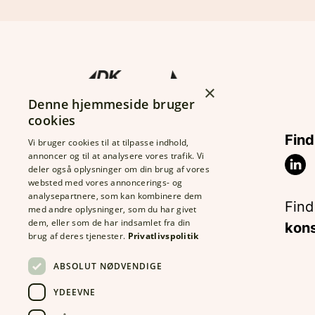
×
Denne hjemmeside bruger
cookies
DK Trading ApS
Find
Vi bruger cookies til at tilpasse indhold,
annoncer og til at analysere vores trafik. Vi
CVR: 26122635
deler også oplysninger om din brug af vores
Rolfsgade 123
websted med vores annoncerings- og
analysepartnere, som kan kombinere dem
6700 Esbjerg
Find
med andre oplysninger, som du har givet
Tlf.:
7513 6633
dem, eller som de har indsamlet fra din
kons
brug af deres tjenester.
Privatlivspolitik
Fax: 7513 3189
info@dktrading.dk
ABSOLUT NØDVENDIGE
YDEEVNE