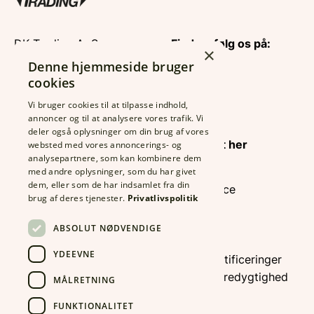
DK Trading ApS
Find og følg os på:
×
CVR: 26122635
Denne hjemmeside bruger
Rolfsgade 123
cookies
6700 Esbjerg
Vi bruger cookies til at tilpasse indhold,
Tlf.:
7513 6633
annoncer og til at analysere vores trafik. Vi
Fax: 7513 3189
Find din
deler også oplysninger om din brug af vores
info@dktrading.dk
konsulent her
websted med vores annoncerings- og
analysepartnere, som kan kombinere dem
med andre oplysninger, som du har givet
dem, eller som de har indsamlet fra din
Foodservice
Kontrolrapport
brug af deres tjenester.
Privatlivspolitik
Industri
IFS Certificering
Export
ABSOLUT NØDVENDIGE
Detail
Økologi Kontrol
YDEEVNE
Øko & certificeringer
ESG – bæredygtighed
MÅLRETNING
Om os
FUNKTIONALITET
Katalog