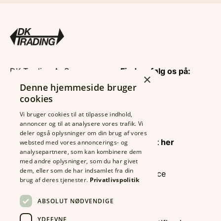
DK Trading ApS
Find og følg os på:
×
CVR: 26122635
Denne hjemmeside bruger
Rolfsgade 123
cookies
6700 Esbjerg
Vi bruger cookies til at tilpasse indhold,
Tlf.:
7513 6633
annoncer og til at analysere vores trafik. Vi
Fax: 7513 3189
Find din
deler også oplysninger om din brug af vores
info@dktrading.dk
konsulent her
websted med vores annoncerings- og
analysepartnere, som kan kombinere dem
med andre oplysninger, som du har givet
dem, eller som de har indsamlet fra din
Foodservice
Kontrolrapport
brug af deres tjenester.
Privatlivspolitik
Industri
IFS Certificering
Export
ABSOLUT NØDVENDIGE
Detail
Økologi Kontrol
YDEEVNE