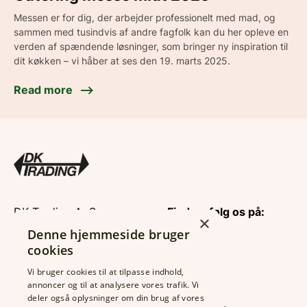
Messen er for dig, der arbejder professionelt med mad, og
sammen med tusindvis af andre fagfolk kan du her opleve en
verden af spændende løsninger, som bringer ny inspiration til
dit køkken – vi håber at ses den 19. marts 2025.
Read more
DK Trading ApS
Find og følg os på:
×
CVR: 26122635
Denne hjemmeside bruger
Rolfsgade 123
cookies
6700 Esbjerg
Vi bruger cookies til at tilpasse indhold,
Tlf.:
7513 6633
annoncer og til at analysere vores trafik. Vi
Fax: 7513 3189
Find din
deler også oplysninger om din brug af vores